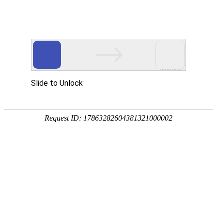
活性氧化铝
立飒
LISAL
™
活性氧化铝微粉是采用高纯氧化铝粉在经过不同高温煅烧后